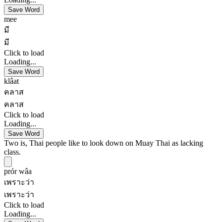
Save Word
mee
มี
มี
Click to load
Loading...
Save Word
klâat
คลาส
คลาส
Click to load
Loading...
Save Word
Two is, Thai people like to look down on Muay Thai as lacking
class.
prór wâa
เพราะว่า
เพราะว่า
Click to load
Loading...