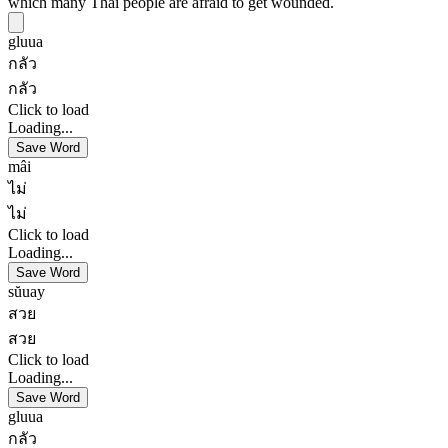
which many Thai people are afraid to get wounded.
gluua
กลัว
กลัว
Click to load
Loading...
Save Word
mâi
ไม่
ไม่
Click to load
Loading...
Save Word
sŭuay
สวย
สวย
Click to load
Loading...
Save Word
gluua
กลัว