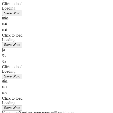
Click to load
Loading...
Save Word
mâe
แม่
แม่
Click to load
Loading...
Save Word
jà
จะ
จะ
Click to load
Loading...
Save Word
dàa
ด่า
ด่า
Click to load
Loading...
Save Word
If you don’t get up, your mom will scold you.