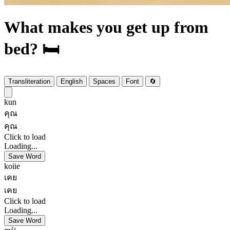
What makes you get up from
bed? 🛏️
Transliteration
English
Spaces
Font
🔄
kun
คุณ
คุณ
Click to load
Loading...
Save Word
koiie
เคย
เคย
Click to load
Loading...
Save Word